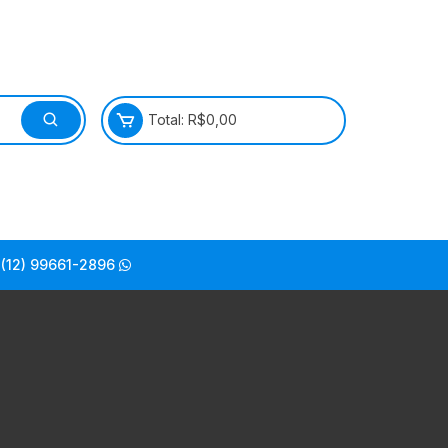
Total:
R$
0,00
(12) 99661-2896