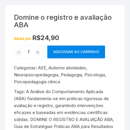
Domine o registro e avaliação
ABA
O
O
R$
24,90
R$
49,90
preço
preço
original
atual
Domine
era:
é:
ADICIONAR AO CARRINHO
R$49,90.
R$24,90.
o
registro
Categorias:
AEE
,
Autismo atividades
,
e
Neuropsicopedagogia
,
Pedagogia
,
Psicologia
,
avaliação
Psicopedagogia clínica
ABA
quantidade
Tags:
A Análise do Comportamento Aplicada
(ABA) fundamenta-se em práticas rigorosas de
avaliação e registro
,
garantindo intervenções
eficazes e baseadas em evidências científicas
sólidas. DOMINE O REGISTRO E AVALIAÇÃO ABA
,
Guia de Estratégias Práticas ABA para Resultados