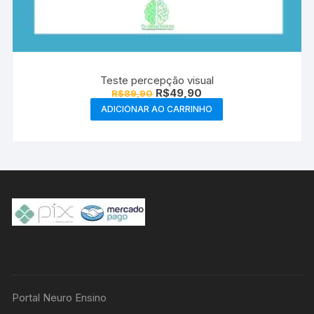
Teste percepção visual
O
O
R$
49,90
R$
89,90
preço
preço
ADICIONAR AO CARRINHO
original
atual
era:
é:
R$89,90.
R$49,90.
Portal Neuro Ensino