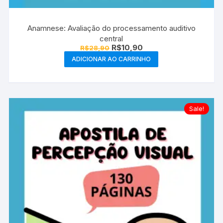
Anamnese: Avaliação do processamento auditivo
central
O
O
R$
10,90
R$
28,90
preço
preço
ADICIONAR AO CARRINHO
original
atual
era:
é:
R$28,90.
R$10,90.
Sale!