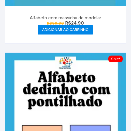
Alfabeto com massinha de modelar
O
O
R$
24,90
R$
39,90
preço
preço
ADICIONAR AO CARRINHO
original
atual
era:
é:
R$39,90.
R$24,90.
Sale!