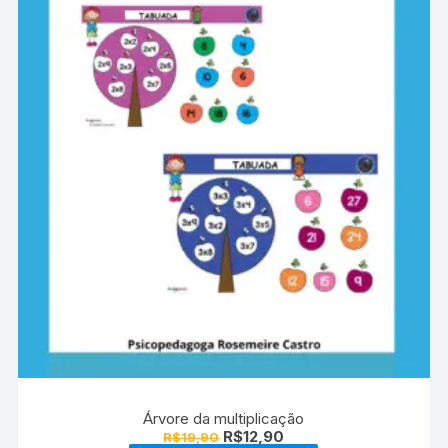
Árvore da multiplicação
O
O
R$
12,90
R$
19,90