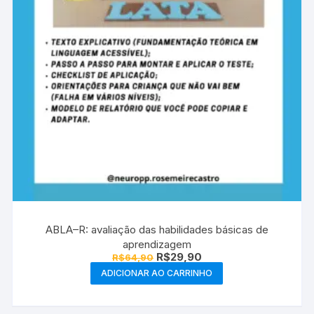
ABLA–R: avaliação das habilidades básicas de
aprendizagem
O
O
R$
29,90
R$
64,90
preço
preço
ADICIONAR AO CARRINHO
original
atual
era:
é:
R$64,90.
R$29,90.