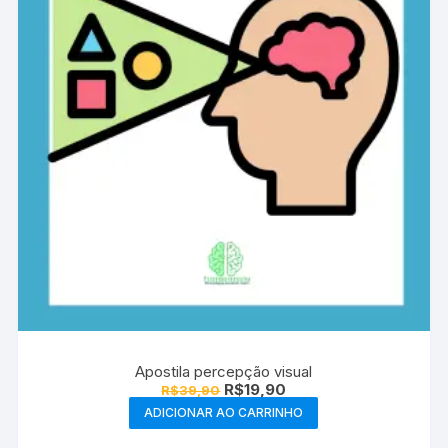
Apostila percepção visual
O
O
R$
19,90
R$
39,90
preço
preço
ADICIONAR AO CARRINHO
original
atual
era:
é: