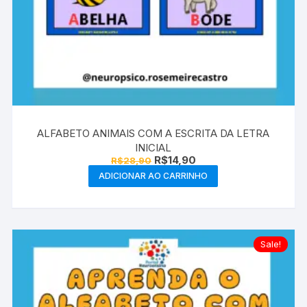
ALFABETO ANIMAIS COM A ESCRITA DA LETRA
INICIAL
O
O
R$
14,90
R$
28,90
preço
preço
ADICIONAR AO CARRINHO
original
atual
era:
é:
R$28,90.
R$14,90.
Sale!