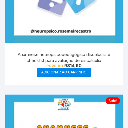
Anamnese neuropsicopedagógica discalculia e
checklist para avaliação de discalculia
O
O
R$
14,90
R$
29,90
preço
preço
ADICIONAR AO CARRINHO
original
atual
era:
é:
R$29,90.
R$14,90.
Sale!