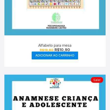
Alfabeto para mesa
O
O
R$
10,90
R$
19,90
preço
preço
ADICIONAR AO CARRINHO
original
atual
era:
é:
R$19,90.
R$10,90.
Sale!