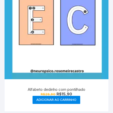
Alfabeto dedinho com pontilhado
O
O
R$
15,90
R$
29,90
preço
preço
ADICIONAR AO CARRINHO
original
atual
era:
é:
R$29,90.
R$15,90.