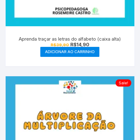
Aprenda traçar as letras do alfabeto (caixa alta)
O
O
R$
14,90
R$
39,90
preço
preço
ADICIONAR AO CARRINHO
original
atual
era:
é:
R$39,90.
R$14,90.
Sale!