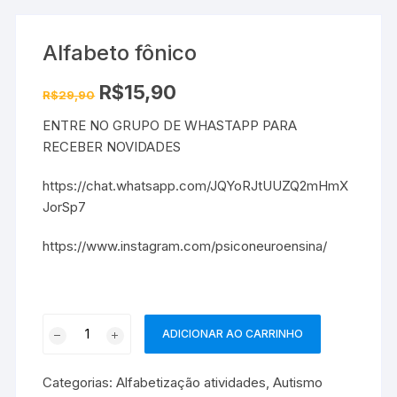
Alfabeto fônico
O
O
R$
15,90
R$
29,90
preço
preço
original
atual
ENTRE NO GRUPO DE WHASTAPP PARA
era:
é:
R$29,90.
R$15,90.
RECEBER NOVIDADES
https://chat.whatsapp.com/JQYoRJtUUZQ2mHmX
JorSp7
https://www.instagram.com/psiconeuroensina/
Alfabeto
ADICIONAR AO CARRINHO
fônico
quantidade
Categorias:
Alfabetização atividades
,
Autismo