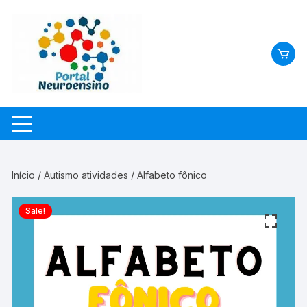
Skip
to
content
Início
/
Autismo atividades
/ Alfabeto fônico
Sale!