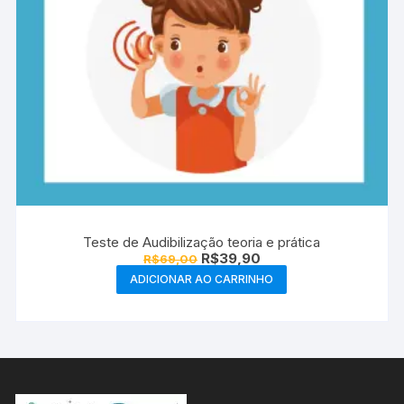
Teste de Audibilização teoria e prática
O
O
R$
39,90
R$
69,00
preço
preço
ADICIONAR AO CARRINHO
original
atual
era:
é:
R$69,00.
R$39,90.