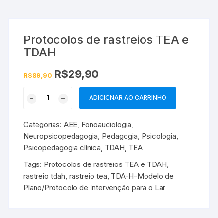
Protocolos de rastreios TEA e
TDAH
O
O
R$
29,90
R$
89,90
preço
preço
original
atual
Protocolos
era:
é:
ADICIONAR AO CARRINHO
R$89,90.
R$29,90.
de
rastreios
Categorias:
AEE
,
Fonoaudiologia
,
TEA
Neuropsicopedagogia
,
Pedagogia
,
Psicologia
,
e
Psicopedagogia clínica
,
TDAH
,
TEA
TDAH
quantidade
Tags:
Protocolos de rastreios TEA e TDAH
,
rastreio tdah
,
rastreio tea
,
TDA-H-Modelo de
Plano/Protocolo de Intervenção para o Lar