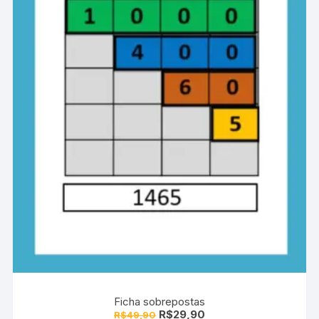
Ficha sobrepostas
O
O
R$
29,90
R$
49,90