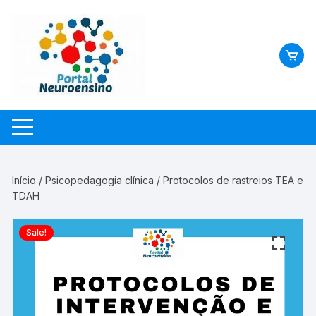
Skip
to
content
Início
/
Psicopedagogia clínica
/ Protocolos de rastreios TEA e
TDAH
Sale!