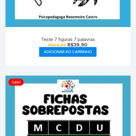
Teste 7 figuras 7 palavras
O
O
R$
39,90
R$
59,90
preço
preço
ADICIONAR AO CARRINHO
original
atual
era:
é:
R$59,90.
R$39,90.
Sale!