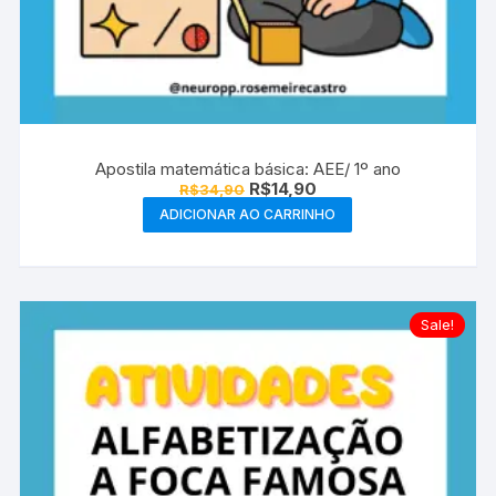
Apostila matemática básica: AEE/ 1º ano
O
O
R$
14,90
R$
34,90
preço
preço
ADICIONAR AO CARRINHO
original
atual
era:
é:
R$34,90.
R$14,90.
Sale!