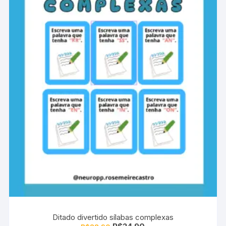
Ditado divertido sílabas complexas
O
O