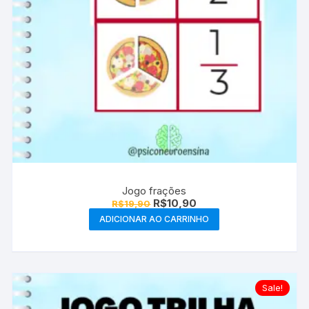
Jogo frações
O
O
R$
10,90
R$
19,90
preço
preço
ADICIONAR AO CARRINHO
original
atual
era:
é:
R$19,90.
R$10,90.
Sale!