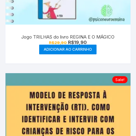
Jogo TRILHAS do livro REGINA E O MÁGICO
O
O
R$
19,90
R$
29,90
preço
preço
ADICIONAR AO CARRINHO
original
atual
era:
é:
R$29,90.
R$19,90.
Sale!