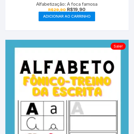
Alfabetização: A foca famosa
O
O
R$
19,90
R$
29,90
preço
preço
ADICIONAR AO CARRINHO
original
atual
era:
é:
R$29,90.
R$19,90.
Sale!