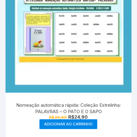
Nomeação automática rápida: Coleção Estrelinha:
PALAVRAS – O PATO E O SAPO
O
O
R$
24,90
R$
39,90
preço
preço
ADICIONAR AO CARRINHO
original
atual
era:
é:
R$39,90.
R$24,90.