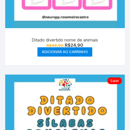
Ditado divertido nome de animais
O
O
R$
24,90
R$
49,90
preço
preço
ADICIONAR AO CARRINHO
original
atual
era:
é:
R$49,90.
R$24,90.
Sale!