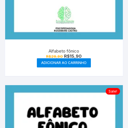
Alfabeto fônico
O
O
R$
15,90
R$
29,90
preço
preço
ADICIONAR AO CARRINHO
original
atual
era:
é:
R$29,90.
R$15,90.
Sale!