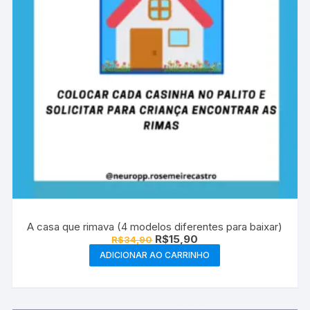
A casa que rimava (4 modelos diferentes para baixar)
O
O
R$
15,90
R$
34,90
preço
preço
ADICIONAR AO CARRINHO
original
atual
era:
é:
R$34,90.
R$15,90.