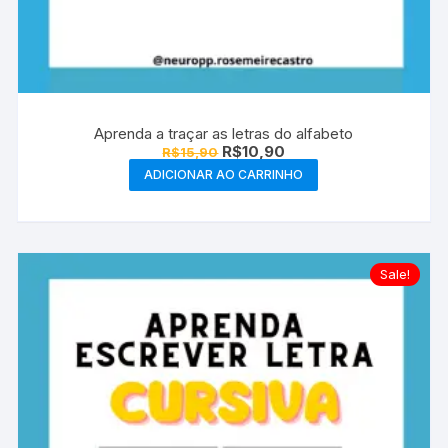
Aprenda a traçar as letras do alfabeto
O
O
R$
10,90
R$
15,90
preço
preço
ADICIONAR AO CARRINHO
original
atual
era:
é:
R$15,90.
R$10,90.
Sale!