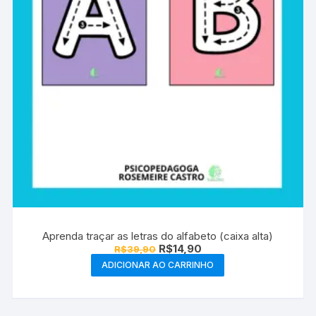
Aprenda traçar as letras do alfabeto (caixa alta)
O
O
R$
14,90
R$
39,90
preço
preço
ADICIONAR AO CARRINHO
original
atual
era:
é:
R$39,90.
R$14,90.