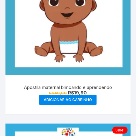
Apostila maternal brincando e aprendendo
O
O
R$
19,90
R$
49,90
preço
preço
ADICIONAR AO CARRINHO
original
atual
era:
é:
R$49,90.
R$19,90.
Sale!