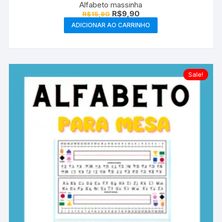
Alfabeto massinha
O
O
R$
9,90
R$
15,90
preço
preço
ADICIONAR AO CARRINHO
original
atual
era:
é:
R$15,90.
R$9,90.
Sale!