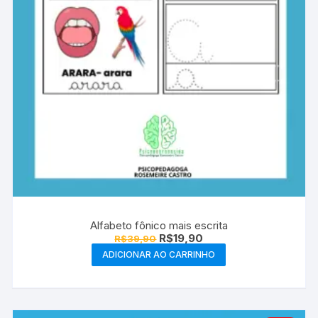
Alfabeto fônico mais escrita
O
O
R$
19,90
R$
39,90
preço
preço
ADICIONAR AO CARRINHO
original
atual
era:
é:
R$39,90.
R$19,90.