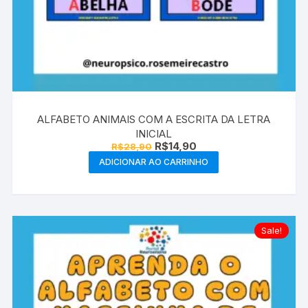
ALFABETO ANIMAIS COM A ESCRITA DA LETRA
INICIAL
O
O
R$
14,90
R$
28,90
preço
preço
ADICIONAR AO CARRINHO
original
atual
era:
é:
R$28,90.
R$14,90.
Sale!