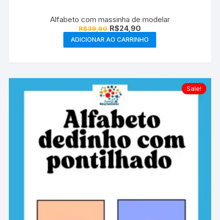
Alfabeto com massinha de modelar
O
O
R$
24,90
R$
39,90
preço
preço
ADICIONAR AO CARRINHO
original
atual
era:
é:
R$39,90.
R$24,90.
Sale!