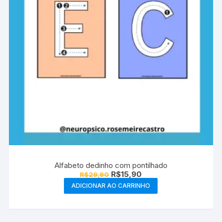
Alfabeto dedinho com pontilhado
O
O
R$
15,90
R$
29,90
preço
preço
ADICIONAR AO CARRINHO
original
atual
era:
é:
R$29,90.
R$15,90.