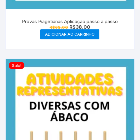
Provas Piagetianas Aplicação passo a passo
O
O
R$
38,00
R$
68,00
preço
preço
ADICIONAR AO CARRINHO
original
atual
era:
é:
R$68,00.
R$38,00.
Sale!