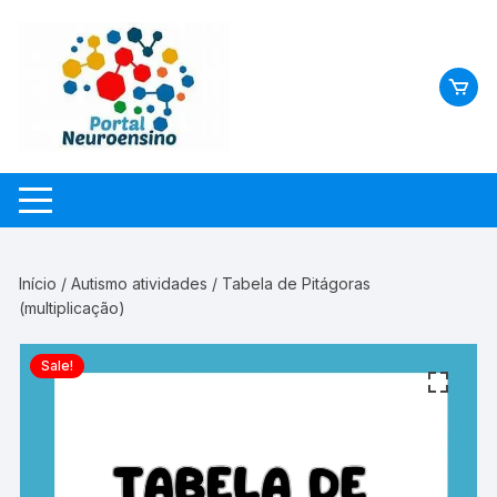
Skip
to
content
Início
/
Autismo atividades
/ Tabela de Pitágoras
(multiplicação)
Sale!