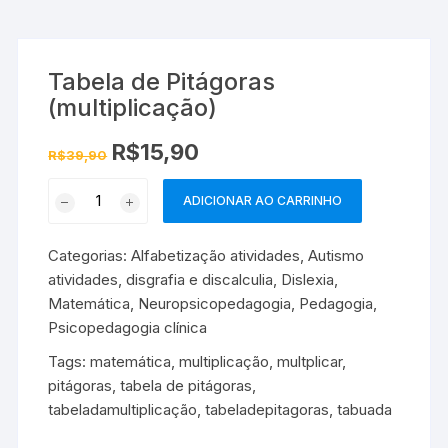
Tabela de Pitágoras
(multiplicação)
O
O
R$
15,90
R$
39,90
preço
preço
original
atual
Tabela
era:
é:
ADICIONAR AO CARRINHO
R$39,90.
R$15,90.
de
Pitágoras
Categorias:
Alfabetização atividades
,
Autismo
(multiplicação)
atividades
,
disgrafia e discalculia
,
Dislexia
,
quantidade
Matemática
,
Neuropsicopedagogia
,
Pedagogia
,
Psicopedagogia clínica
Tags:
matemática
,
multiplicação
,
multplicar
,
pitágoras
,
tabela de pitágoras
,
tabeladamultiplicação
,
tabeladepitagoras
,
tabuada