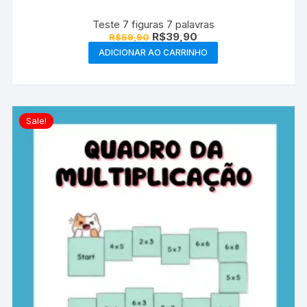
Teste 7 figuras 7 palavras
O
O
R$
39,90
R$
59,90
preço
preço
ADICIONAR AO CARRINHO
original
atual
era:
é:
R$59,90.
R$39,90.
Sale!