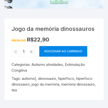
Jogo da memória dinossauros
O
O
R$
22,90
R$
39,90
preço
preço
original
atual
Jogo
era:
é:
ADICIONAR AO CARRINHO
R$39,90.
R$22,90.
da
memória
Categorias:
Autismo atividades
,
Estimulação
dinossauros
Congitiva
quantidade
Tags:
autismo[
,
dinossauro
,
hiperfoco
,
hiperfoco
dinossauro
,
jogo da memória
,
memória dinossauro
,
tea