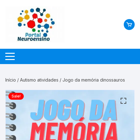
Skip
to
content
Início
/
Autismo atividades
/ Jogo da memória dinossauros
Sale!