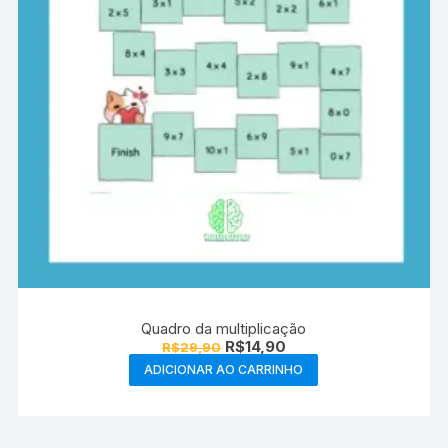
Quadro da multiplicação
O
O
R$
14,90
R$
29,90
preço
preço
ADICIONAR AO CARRINHO
original
atual
era:
é:
R$29,90.
R$14,90.