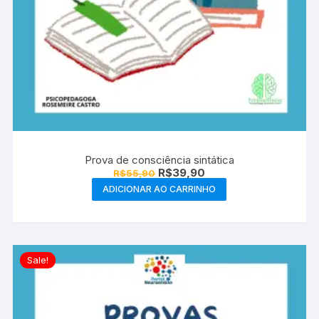
Prova de consciência sintática
O
O
R$
39,90
R$
55,90
preço
preço
ADICIONAR AO CARRINHO
original
atual
era:
é:
R$55,90.
R$39,90.
Sale!