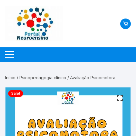
Skip
to
content
Início
/
Psicopedagogia clínica
/ Avaliação Psicomotora
Sale!