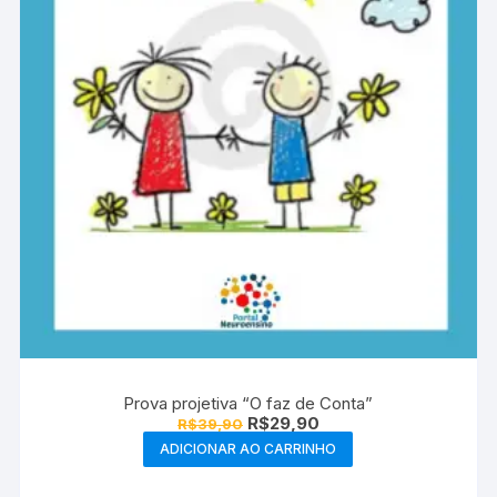
Prova projetiva “O faz de Conta”
O
O
R$
29,90
R$
39,90
preço
preço
ADICIONAR AO CARRINHO
original
atual
era:
é:
R$39,90.
R$29,90.