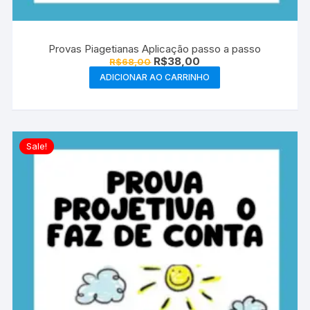
Provas Piagetianas Aplicação passo a passo
O
O
R$
38,00
R$
68,00
preço
preço
ADICIONAR AO CARRINHO
original
atual
era:
é:
R$68,00.
R$38,00.
Sale!