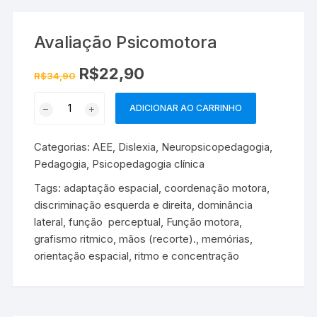
Avaliação Psicomotora
O
O
R$
22,90
R$
34,90
preço
preço
original
atual
Avaliação
era:
é:
ADICIONAR AO CARRINHO
R$34,90.
R$22,90.
Psicomotora
quantidade
Categorias:
AEE
,
Dislexia
,
Neuropsicopedagogia
,
Pedagogia
,
Psicopedagogia clínica
Tags:
adaptação espacial
,
coordenação motora
,
discriminação esquerda e direita
,
dominância
lateral
,
função perceptual
,
Função motora
,
grafismo ritmico
,
mãos (recorte).
,
memórias
,
orientação espacial
,
ritmo e concentração