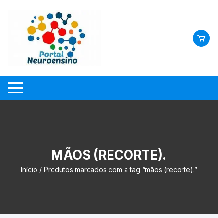
Skip
to
content
MÃOS (RECORTE).
Início
/ Produtos marcados com a tag “mãos (recorte).”