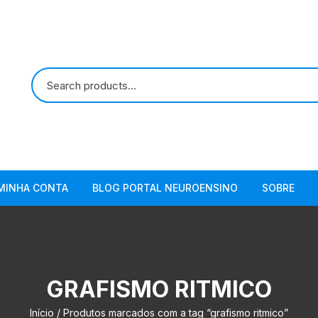
MINHA CONTA
BLOG PORTAL NEUROENSINO
SOBRE
GRAFISMO RITMICO
Início
/ Produtos marcados com a tag “grafismo ritmico”