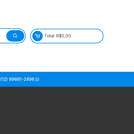
Total:
R$
0,00
(12) 99661-2896