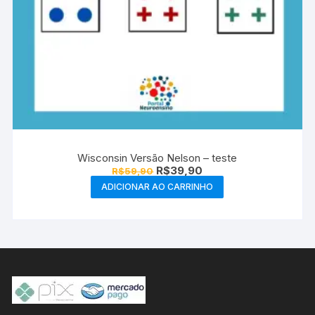
Wisconsin Versão Nelson – teste
O
O
R$
39,90
R$
59,90
preço
preço
ADICIONAR AO CARRINHO
original
atual
era:
é:
R$59,90.
R$39,90.