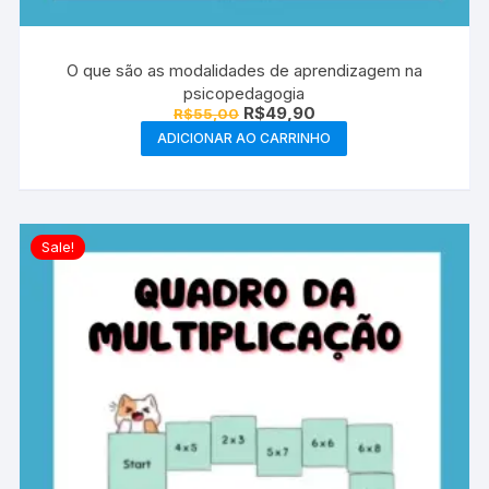
O que são as modalidades de aprendizagem na
psicopedagogia
O
O
R$
49,90
R$
55,00
preço
preço
ADICIONAR AO CARRINHO
original
atual
era:
é:
R$55,00.
R$49,90.
Sale!