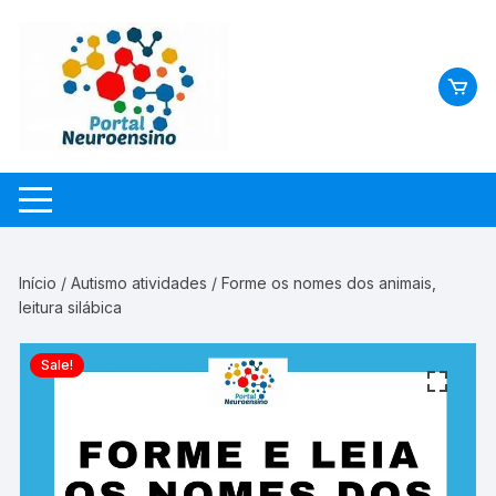
Skip
to
content
Início
/
Autismo atividades
/ Forme os nomes dos animais,
leitura silábica
Sale!