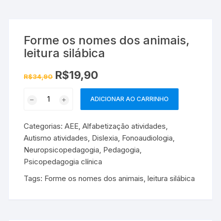
Forme os nomes dos animais,
leitura silábica
O
O
R$
19,90
R$
34,90
preço
preço
original
atual
Forme
era:
é:
ADICIONAR AO CARRINHO
R$34,90.
R$19,90.
os
nomes
Categorias:
AEE
,
Alfabetização atividades
,
dos
Autismo atividades
,
Dislexia
,
Fonoaudiologia
,
animais,
Neuropsicopedagogia
,
Pedagogia
,
leitura
Psicopedagogia clínica
silábica
quantidade
Tags:
Forme os nomes dos animais
,
leitura silábica