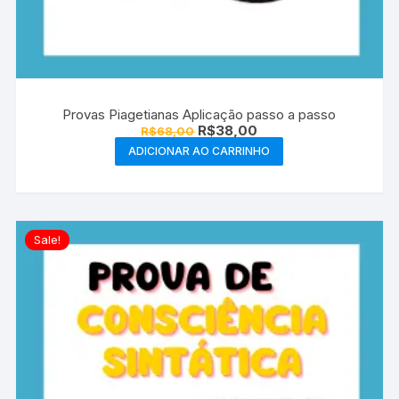
Provas Piagetianas Aplicação passo a passo
O
O
R$
38,00
R$
68,00
preço
preço
ADICIONAR AO CARRINHO
original
atual
era:
é:
R$68,00.
R$38,00.
Sale!