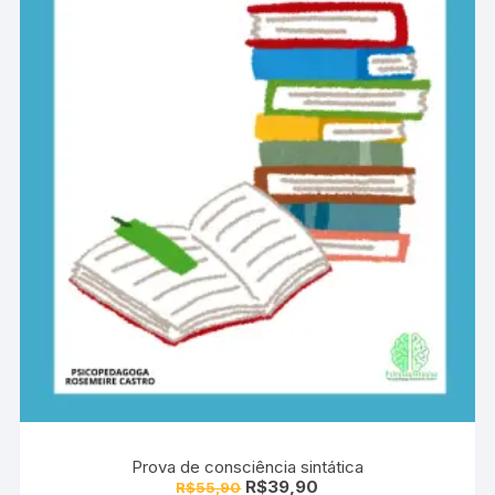
Prova de consciência sintática
O
O
R$
39,90
R$
55,90