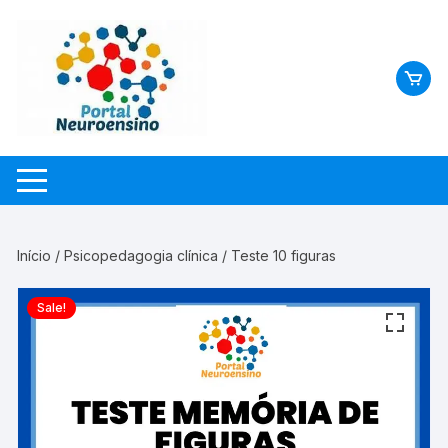
Skip
to
content
Início
/
Psicopedagogia clínica
/ Teste 10 figuras
Sale!