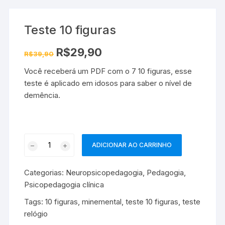
Teste 10 figuras
O
O
R$
29,90
R$
39,90
preço
preço
original
atual
Você receberá um PDF com o 7 10 figuras, esse
era:
é:
R$39,90.
R$29,90.
teste é aplicado em idosos para saber o nível de
demência.
Teste
ADICIONAR AO CARRINHO
10
figuras
Categorias:
Neuropsicopedagogia
,
Pedagogia
,
quantidade
Psicopedagogia clínica
Tags:
10 figuras
,
minemental
,
teste 10 figuras
,
teste
relógio