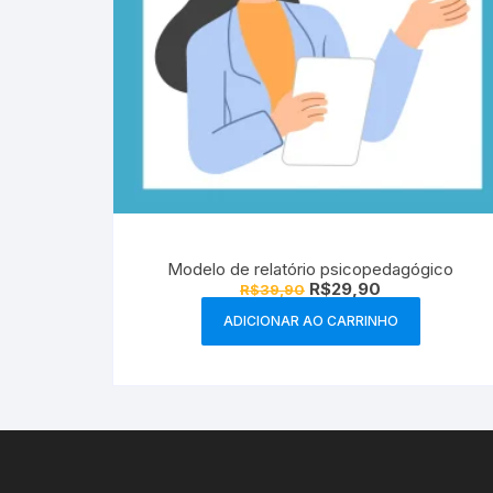
Modelo de relatório psicopedagógico
O
O
R$
29,90
R$
39,90
preço
preço
original
atual
ADICIONAR AO CARRINHO
era:
é:
R$39,90.
R$29,90.