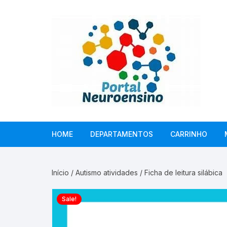
Skip
to
content
HOME
DEPARTAMENTOS
CARRINHO
Início
/
Autismo atividades
/ Ficha de leitura silábica
Sale!