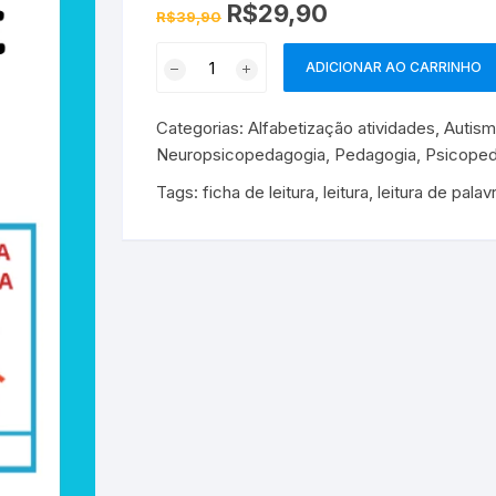
O
O
R$
29,90
R$
39,90
preço
preço
original
atual
Ficha
era:
é:
ADICIONAR AO CARRINHO
R$39,90.
R$29,90.
de
leitura
Categorias:
Alfabetização atividades
,
Autism
silábica
Neuropsicopedagogia
,
Pedagogia
,
Psicoped
quantidade
Tags:
ficha de leitura
,
leitura
,
leitura de palav