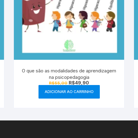
O que são as modalidades de aprendizagem
na psicopedagogia
O
O
R$
49,90
R$
55,00
preço
preço
original
atual
ADICIONAR AO CARRINHO
era:
é:
R$55,00.
R$49,90.