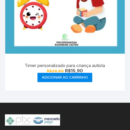
Timer personalizado para criança autista
O
O
R$
15,90
R$
29,90
preço
preço
ADICIONAR AO CARRINHO
original
atual
era:
é:
R$29,90.
R$15,90.