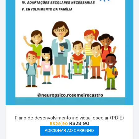
Plano de desenvolvimento individual escolar (PDIE)
O
O
R$
28,90
R$
29,90
preço
preço
ADICIONAR AO CARRINHO
original
atual
era:
é: