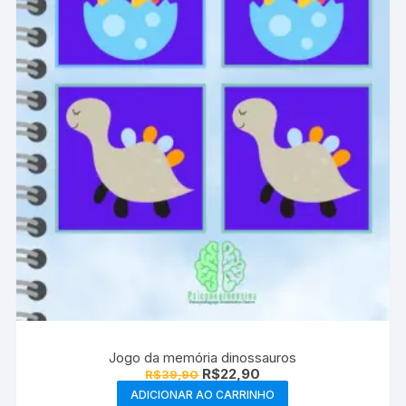
Jogo da memória dinossauros
O
O
R$
22,90
R$
39,90
preço
preço
ADICIONAR AO CARRINHO
original
atual