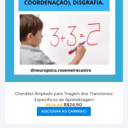
Checklist Ampliado para Triagem dos Transtornos
Específicos de Aprendizagem
O
O
R$
24,90
R$
39,90
preço
preço
ADICIONAR AO CARRINHO
original
atual
era:
é:
R$39,90.
R$24,90.