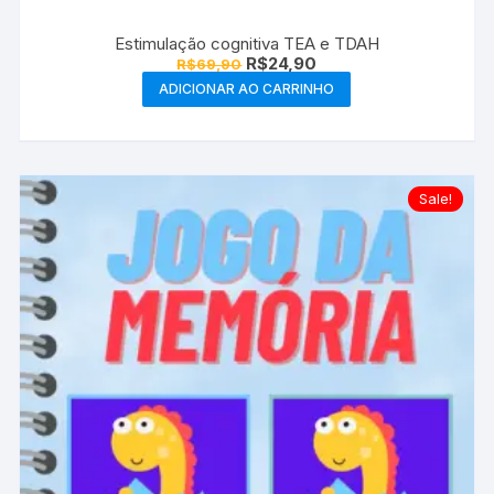
Estimulação cognitiva TEA e TDAH
O
O
R$
24,90
R$
69,90
preço
preço
ADICIONAR AO CARRINHO
original
atual
era:
é:
R$69,90.
R$24,90.
Sale!