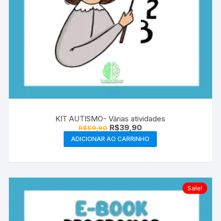
KIT AUTISMO- Várias atividades
O
O
R$
39,90
R$
59,90
preço
preço
ADICIONAR AO CARRINHO
original
atual
era:
é:
R$59,90.
R$39,90.
Sale!