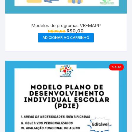
Modelos de programas VB-MAPP
O
O
R$
0,00
R$
39,90
preço
preço
ADICIONAR AO CARRINHO
original
atual
era:
é:
R$39,90.
R$0,00.
Sale!