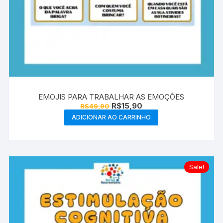
EMOJIS PARA TRABALHAR AS EMOÇÕES
O
O
R$
15,90
R$
49,90
preço
preço
ADICIONAR AO CARRINHO
original
atual
era:
é:
R$49,90.
R$15,90.
Sale!