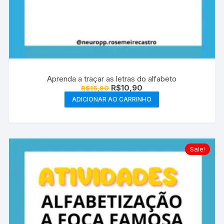
Aprenda a traçar as letras do alfabeto
O
O
R$
10,90
R$
15,90
preço
preço
ADICIONAR AO CARRINHO
original
atual
era:
é:
R$15,90.
R$10,90.
Sale!