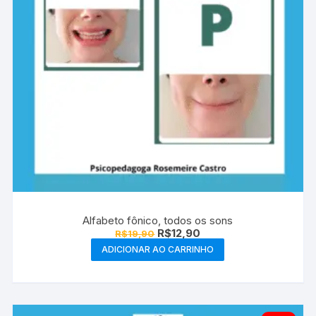
Alfabeto fônico, todos os sons
O
O
R$
12,90
R$
19,90
preço
preço
ADICIONAR AO CARRINHO
original
atual
era:
é:
R$19,90.
R$12,90.