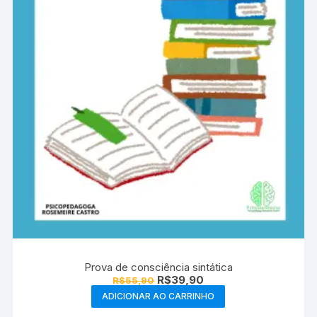
Prova de consciência sintática
O
O
R$
39,90
R$
55,90
preço
preço
ADICIONAR AO CARRINHO
original
atual
era:
é: