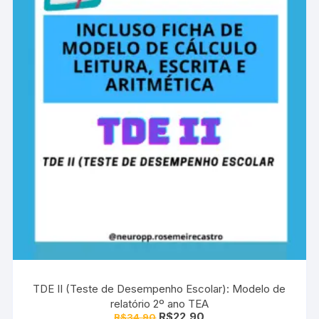
TDE II (Teste de Desempenho Escolar): Modelo de
relatório 2º ano TEA
O
O
R$
22,90
R$
34,90