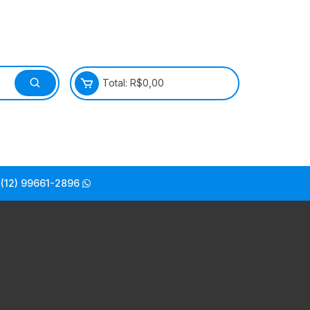
Total:
R$
0,00
(12) 99661-2896