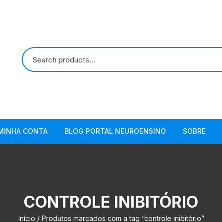
MINHA CONTA
BLOG PORTAL NEUROENSINO
SOBRE
CONTROLE INIBITÓRIO
Início
/ Produtos marcados com a tag “controle inibitório”