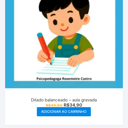
Ditado balanceado – aula gravada
O
O
R$
34,90
R$
49,90
preço
preço
ADICIONAR AO CARRINHO
original
atual
era:
é:
R$49,90.
R$34,90.