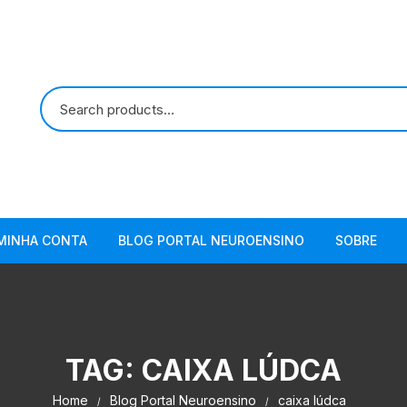
MINHA CONTA
BLOG PORTAL NEUROENSINO
SOBRE
TAG:
CAIXA LÚDCA
Home
Blog Portal Neuroensino
caixa lúdca