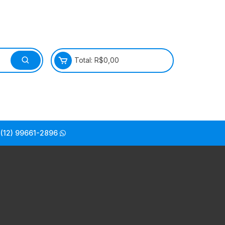
Total:
R$
0,00
(12) 99661-2896