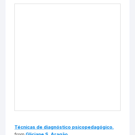
Técnicas de diagnóstico psicopedagógico.
from
Gliciane S. Aragão