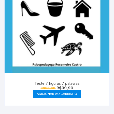
Teste 7 figuras 7 palavras
O
O
R$
39,90
R$
59,90
preço
preço
ADICIONAR AO CARRINHO
original
atual
era:
é:
R$59,90.
R$39,90.