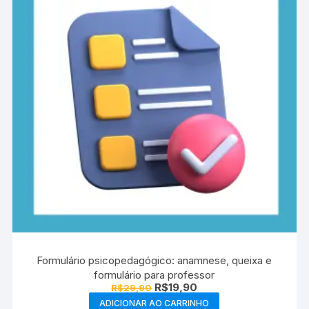
Formulário psicopedagógico: anamnese, queixa e
formulário para professor
O
O
R$
19,90
R$
29,90
preço
preço
ADICIONAR AO CARRINHO
original
atual