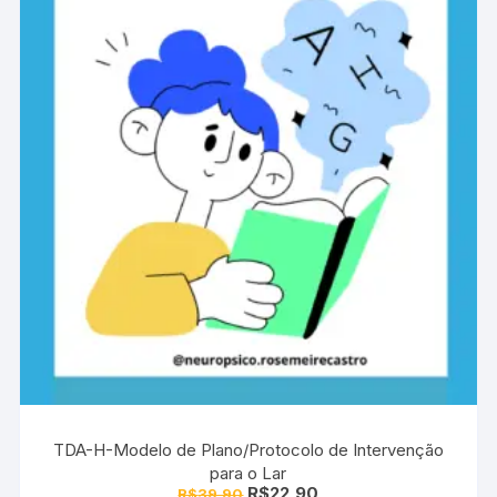
TDA-H-Modelo de Plano/Protocolo de Intervenção
para o Lar
O
O
R$
22,90
R$
39,90