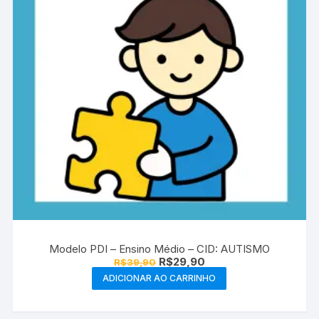
Modelo PDI – Ensino Médio – CID: AUTISMO
O
O
R$
29,90
R$
39,90
preço
preço
ADICIONAR AO CARRINHO
original
atual
era:
é:
R$39,90.
R$29,90.