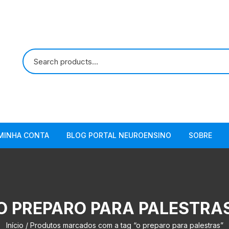
MINHA CONTA
BLOG PORTAL NEUROENSINO
SOBRE
O PREPARO PARA PALESTRA
Início
/ Produtos marcados com a tag “o preparo para palestras”