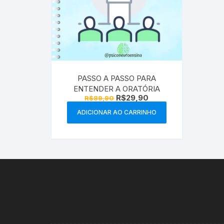
PASSO A PASSO PARA
ENTENDER A ORATÓRIA
O
O
R$
29,90
R$
89,90
preço
preço
original
atual
ADICIONAR AO CARRINHO
era:
é:
R$89,90.
R$29,90.