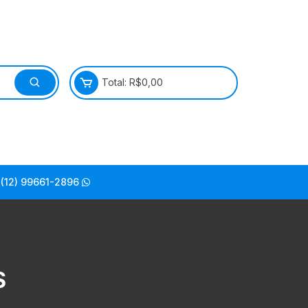
Total:
R$
0,00
(12) 99661-2896
S