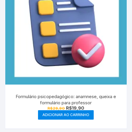
Formulário psicopedagógico: anamnese, queixa e
formulário para professor
O
O
R$
19,90
R$
29,90
preço
preço
ADICIONAR AO CARRINHO
original
atual
era:
é:
R$29,90.
R$19,90.