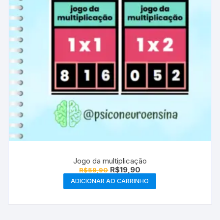
Jogo da multiplicação
O
O
R$
19,90
R$
59,90
preço
preço
ADICIONAR AO CARRINHO
original
atual
era:
é:
R$59,90.
R$19,90.