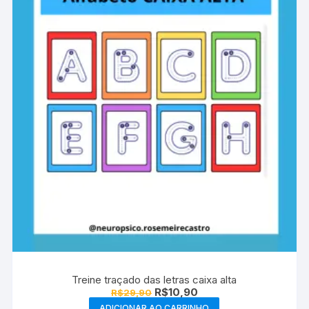
Treine traçado das letras caixa alta
O
O
R$
10,90
R$
29,90
preço
preço
ADICIONAR AO CARRINHO